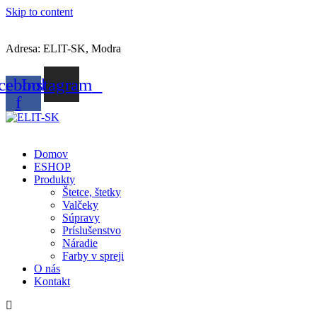
Skip to content
Adresa: ELIT-SK, Modra
cebook-
Instagram
f
Domov
ESHOP
Produkty
Štetce, štetky
Valčeky
Súpravy
Príslušenstvo
Náradie
Farby v spreji
O nás
Kontakt