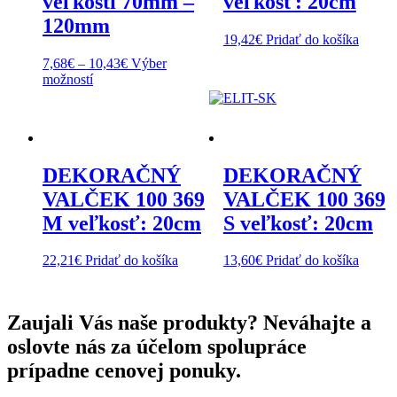
veľkosti 70mm –
veľkosť: 20cm
120mm
19,42
€
Pridať do košíka
7,68
€
–
10,43
€
Výber
This
možností
product
has
multiple
variants.
The
DEKORAČNÝ
DEKORAČNÝ
options
may
VALČEK 100 369
VALČEK 100 369
be
M veľkosť: 20cm
S veľkosť: 20cm
chosen
on
the
22,21
€
Pridať do košíka
13,60
€
Pridať do košíka
product
page
Zaujali Vás naše produkty? Neváhajte a
oslovte nás za účelom spolupráce
prípadne cenovej ponuky.