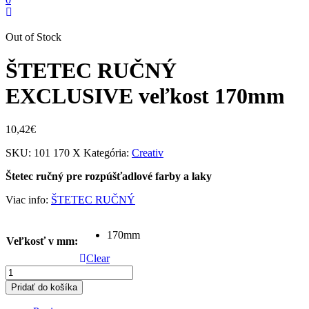
Out of Stock
ŠTETEC RUČNÝ
EXCLUSIVE veľkost 170mm
10,42
€
SKU:
101 170 X
Kategória:
Creativ
Štetec ručný pre rozpúšťadlové farby a laky
Viac info:
ŠTETEC RUČNÝ
170mm
Veľkosť v mm
:
Clear
množstvo
ŠTETEC
Pridať do košíka
RUČNÝ
EXCLUSIVE