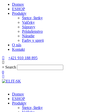
Domov
ESHOP
Produkty
Štetce, štetky
Valčeky
Súpravy
Príslušenstvo
Náradie
Farby v spreji
O nás
Kontakt
+421 910 188 895
×
Search
0
Domov
ESHOP
Produkty
Štetce, štetky