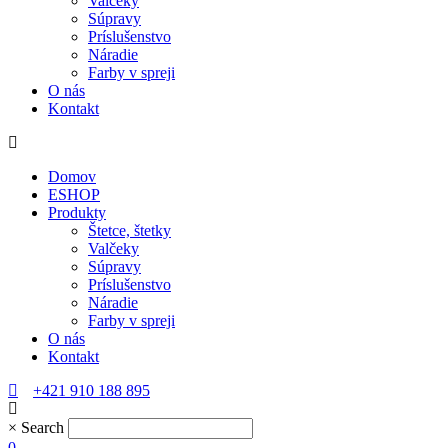
Valčeky
Súpravy
Príslušenstvo
Náradie
Farby v spreji
O nás
Kontakt
Domov
ESHOP
Produkty
Štetce, štetky
Valčeky
Súpravy
Príslušenstvo
Náradie
Farby v spreji
O nás
Kontakt
+421 910 188 895
×
Search
0