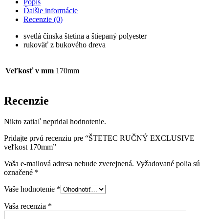
Popis
veľkost
Ďalšie informácie
170mm
Recenzie (0)
svetlá čínska štetina a štiepaný polyester
rukoväť z bukového dreva
Veľkosť v mm
170mm
Recenzie
Nikto zatiaľ nepridal hodnotenie.
Pridajte prvú recenziu pre “ŠTETEC RUČNÝ EXCLUSIVE
veľkost 170mm”
Vaša e-mailová adresa nebude zverejnená.
Vyžadované polia sú
označené
*
Vaše hodnotenie
*
Vaša recenzia
*