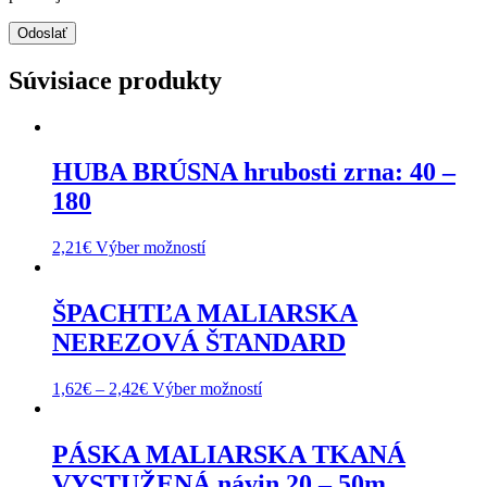
Súvisiace produkty
HUBA BRÚSNA hrubosti zrna: 40 –
180
This
2,21
€
Výber možností
product
has
multiple
ŠPACHTĽA MALIARSKA
variants.
NEREZOVÁ ŠTANDARD
The
options
may
This
1,62
€
–
2,42
€
Výber možností
be
product
chosen
has
on
multiple
PÁSKA MALIARSKA TKANÁ
the
variants.
VYSTUŽENÁ návin 20 – 50m
product
The