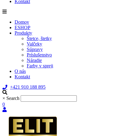
Kontakt
Domov
ESHOP
Produkty
Štetce, štetky
Valčeky
Súpravy
Príslušenstvo
Náradie
Farby v spreji
O nás
Kontakt
+421 910 188 895
×
Search
0