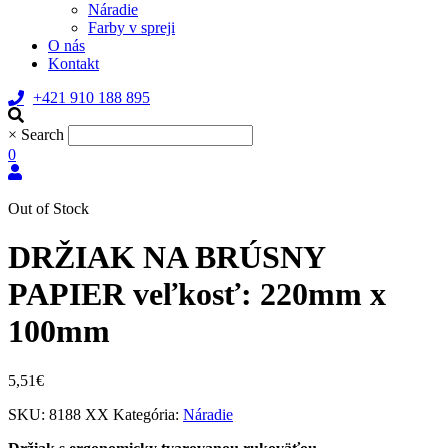
Náradie
Farby v spreji
O nás
Kontakt
+421 910 188 895
×
Search
0
Out of Stock
DRŽIAK NA BRÚSNY
PAPIER veľkosť: 220mm x
100mm
5,51
€
SKU:
8188 XX
Kategória:
Náradie