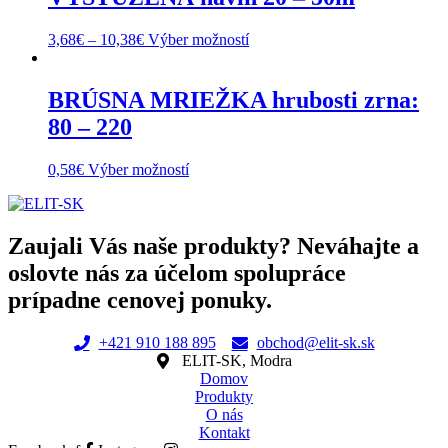
page
options
may
This
3,68
€
–
10,38
€
Výber možností
be
product
chosen
has
on
multiple
BRÚSNA MRIEŽKA hrubosti zrna:
the
variants.
80 – 220
product
The
page
options
may
This
0,58
€
Výber možností
be
product
chosen
has
on
multiple
the
variants.
Zaujali Vás naše produkty? Neváhajte a
product
The
oslovte nás za účelom spolupráce
page
options
may
prípadne cenovej ponuky.
be
chosen
+421 910 188 895
obchod@elit-sk.sk
on
ELIT-SK, Modra
the
Domov
product
Produkty
page
O nás
Kontakt