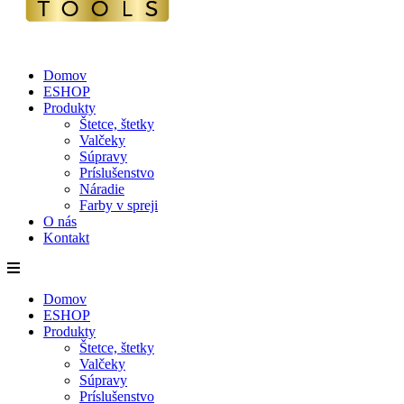
Domov
ESHOP
Produkty
Štetce, štetky
Valčeky
Súpravy
Príslušenstvo
Náradie
Farby v spreji
O nás
Kontakt
Domov
ESHOP
Produkty
Štetce, štetky
Valčeky
Súpravy
Príslušenstvo