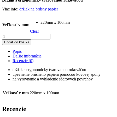
Držiak s ergonomicky tvarovanou rukoväťou
Viac info:
držiak na brúsny papier
220mm x 100mm
Veľkosť v mm
:
Clear
množstvo
DRŽIAK
Pridať do košíka
NA
BRÚSNY
Popis
PAPIER
Ďalšie informácie
veľkosť:
Recenzie (0)
220mm
x
držiak s ergonomicky tvarovanou rukoväťou
100mm
upevnenie brúsneho papiera pomocou kovovej spony
na vyrovnanie a vyhladenie sádrovych povrchov
Veľkosť v mm
220mm x 100mm
Recenzie