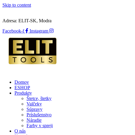
Skip to content
Adresa: ELIT-SK, Modra
Facebook-f
Instagram
Domov
ESHOP
Produkty
Štetce, štetky
Valčeky
Súpravy
Príslušenstvo
Náradie
Farby v spreji
O nás