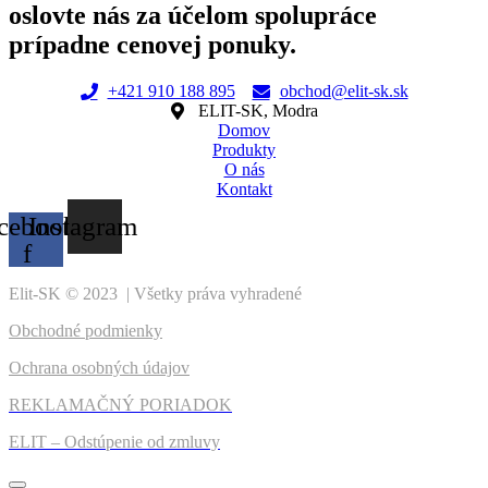
options
product
oslovte nás za účelom spolupráce
may
page
prípadne cenovej ponuky.
be
chosen
on
+421 910 188 895
obchod@elit-sk.sk
the
ELIT-SK, Modra
product
Domov
page
Produkty
O nás
Kontakt
cebook-
Instagram
f
Elit-SK © 2023 | Všetky práva vyhradené
Obchodné podmienky
Ochrana osobných údajov
REKLAMAČNÝ PORIADOK
ELIT – Odstúpenie od zmluvy