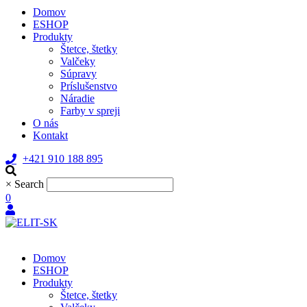
Domov
ESHOP
Produkty
Štetce, štetky
Valčeky
Súpravy
Príslušenstvo
Náradie
Farby v spreji
O nás
Kontakt
+421 910 188 895
×
Search
0
Domov
ESHOP
Produkty
Štetce, štetky