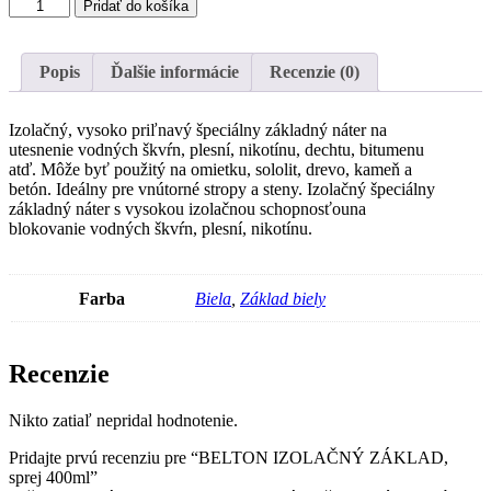
množstvo
Pridať do košíka
BELTON
IZOLAČNÝ
ZÁKLAD,
Popis
Ďalšie informácie
Recenzie (0)
sprej
400ml
Izolačný, vysoko priľnavý špeciálny základný náter na
utesnenie vodných škvŕn, plesní, nikotínu, dechtu, bitumenu
atď. Môže byť použitý na omietku, sololit, drevo, kameň a
betón. Ideálny pre vnútorné stropy a steny. Izolačný špeciálny
základný náter s vysokou izolačnou schopnosťouna
blokovanie vodných škvŕn, plesní, nikotínu.
Farba
Biela
,
Základ biely
Recenzie
Nikto zatiaľ nepridal hodnotenie.
Pridajte prvú recenziu pre “BELTON IZOLAČNÝ ZÁKLAD,
sprej 400ml”