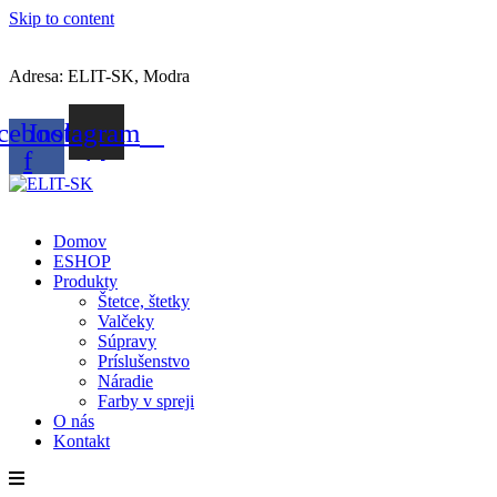
Skip to content
Adresa: ELIT-SK, Modra
cebook-
Instagram
f
Domov
ESHOP
Produkty
Štetce, štetky
Valčeky
Súpravy
Príslušenstvo
Náradie
Farby v spreji
O nás
Kontakt