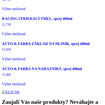
This
Výber možností
product
has
multiple
RACING STRIEKACÍ TMEL, sprej 400ml
variants.
12,72
€
The
This
options
Výber možností
product
may
has
be
multiple
chosen
AUTO-K FARBA ZÁKLAD NA HLINÍK, sprej 400ml
variants.
on
15,03
€
The
the
This
options
product
Výber možností
product
may
page
has
be
multiple
chosen
AUTO-K FARBA NA NÁRAZNÍKY, sprej 400ml
variants.
on
15,46
€
The
the
This
options
product
Výber možností
product
may
page
has
be
multiple
chosen
variants.
on
Zaujali Vás naše produkty? Neváhajte a
The
the