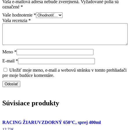
Vaša e-mailová adresa nebude zverejnená.
Vyžadované polia sú
označené
*
Vaše hodnotenie
*
Vaša recenzia
*
Meno
*
E-mail
*
Uložiť moje meno, e-mail a webovú stránku v tomto prehliadači
pre moje budúce komentáre.
Súvisiace produkty
RACING ŽIARUVZDORNÝ 650°C, sprej 400ml
12,72
€