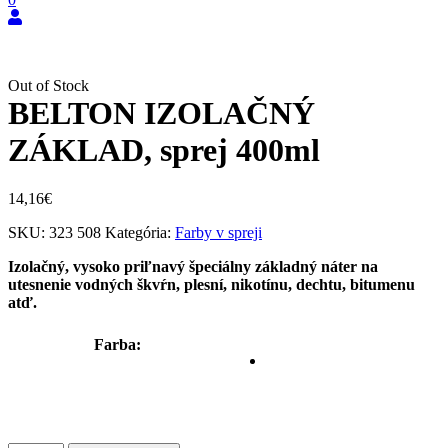
Out of Stock
BELTON IZOLAČNÝ
ZÁKLAD, sprej 400ml
14,16
€
SKU:
323 508
Kategória:
Farby v spreji
Izolačný, vysoko priľnavý špeciálny základný náter na
utesnenie vodných škvŕn, plesní, nikotínu, dechtu, bitumenu
atď.
Farba
: