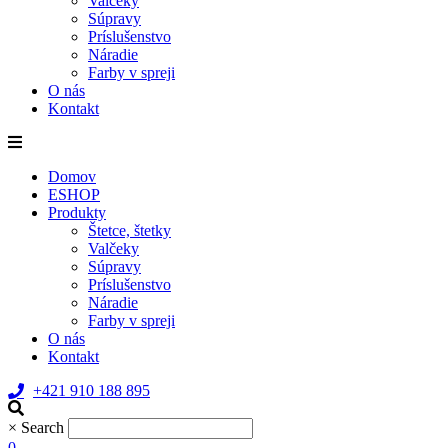
Valčeky
Súpravy
Príslušenstvo
Náradie
Farby v spreji
O nás
Kontakt
Domov
ESHOP
Produkty
Štetce, štetky
Valčeky
Súpravy
Príslušenstvo
Náradie
Farby v spreji
O nás
Kontakt
+421 910 188 895
×
Search
0