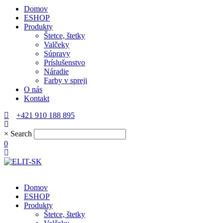
Domov
ESHOP
Produkty
Štetce, štetky
Valčeky
Súpravy
Príslušenstvo
Náradie
Farby v spreji
O nás
Kontakt
+421 910 188 895
×
Search
0
Domov
ESHOP
Produkty
Štetce, štetky