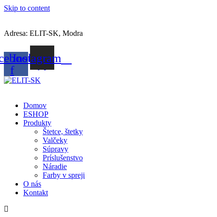
Skip to content
Adresa: ELIT-SK, Modra
cebook-
Instagram
f
Domov
ESHOP
Produkty
Štetce, štetky
Valčeky
Súpravy
Príslušenstvo
Náradie
Farby v spreji
O nás
Kontakt