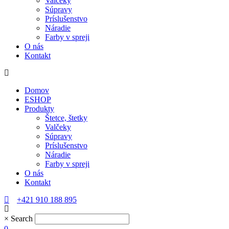
Valčeky
Súpravy
Príslušenstvo
Náradie
Farby v spreji
O nás
Kontakt
Domov
ESHOP
Produkty
Štetce, štetky
Valčeky
Súpravy
Príslušenstvo
Náradie
Farby v spreji
O nás
Kontakt
+421 910 188 895
×
Search
0