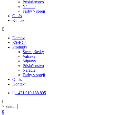
Príslušenstvo
Náradie
Farby v spreji
O nás
Kontakt
Domov
ESHOP
Produkty
Štetce, štetky
Valčeky
Súpravy
Príslušenstvo
Náradie
Farby v spreji
O nás
Kontakt
+421 910 188 895
×
Search
0