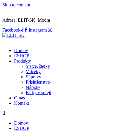
Skip to content
Adresa: ELIT-SK, Modra
Facebook-f
Instagram
Domov
ESHOP
Produkty
Štetce, štetky
Valčeky
Súpravy
Príslušenstvo
Náradie
Farby v spreji
O nás
Kontakt
Domov
ESHOP