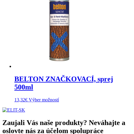
BELTON ZNAČKOVACÍ, sprej
500ml
This
13,32
€
Výber možností
product
has
multiple
variants.
Zaujali Vás naše produkty? Neváhajte a
The
oslovte nás za účelom spolupráce
options