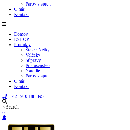
Farby v spreji
O nás
Kontakt
Domov
ESHOP
Produkty
Štetce, štetky
Valčeky
Súpravy
Príslušenstvo
Náradie
Farby v spreji
O nás
Kontakt
+421 910 188 895
×
Search
0