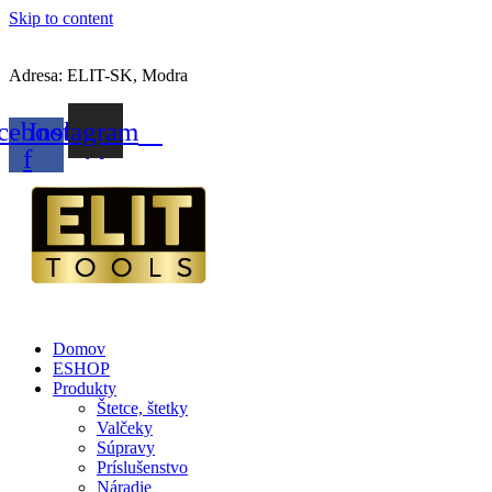
Skip to content
Adresa: ELIT-SK, Modra
cebook-
Instagram
f
Domov
ESHOP
Produkty
Štetce, štetky
Valčeky
Súpravy
Príslušenstvo
Náradie