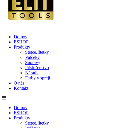
Domov
ESHOP
Produkty
Štetce, štetky
Valčeky
Súpravy
Príslušenstvo
Náradie
Farby v spreji
O nás
Kontakt
Domov
ESHOP
Produkty
Štetce, štetky