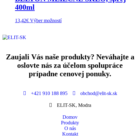
400ml
13,42
€
Výber možností
Zaujali Vás naše produkty? Neváhajte a
oslovte nás za účelom spolupráce
prípadne cenovej ponuky.
+421 910 188 895
obchod@elit-sk.sk
ELIT-SK, Modra
Domov
Produkty
O nás
Kontakt